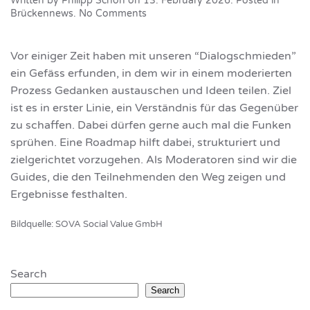
Written by
Philipp Schön
on
13. February 2026
. Posted in
on
Brückennews
.
No Comments
Mit
der
Roadmap
Vor einiger Zeit haben mit unseren “Dialogschmieden”
zielgerichtet
ein Gefäss erfunden, in dem wir in einem moderierten
Gedanken
Prozess Gedanken austauschen und Ideen teilen. Ziel
schmieden:
Dialogschmiede
ist es in erster Linie, ein Verständnis für das Gegenüber
zu schaffen. Dabei dürfen gerne auch mal die Funken
sprühen. Eine Roadmap hilft dabei, strukturiert und
zielgerichtet vorzugehen. Als Moderatoren sind wir die
Guides, die den Teilnehmenden den Weg zeigen und
Ergebnisse festhalten.
Bildquelle: SOVA Social Value GmbH
Search
Search