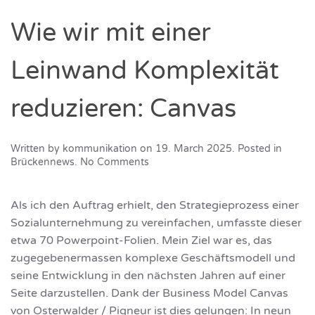
Wie wir mit einer
Leinwand Komplexität
reduzieren: Canvas
Written by
kommunikation
on
19. March 2025
. Posted in
on
Brückennews
.
No Comments
Wie
wir
mit
Als ich den Auftrag erhielt, den Strategieprozess einer
einer
Sozialunternehmung zu vereinfachen, umfasste dieser
Leinwand
etwa 70 Powerpoint-Folien. Mein Ziel war es, das
Komplexität
reduzieren:
zugegebenermassen komplexe Geschäftsmodell und
Canvas
seine Entwicklung in den nächsten Jahren auf einer
Seite darzustellen. Dank der Business Model Canvas
von Osterwalder / Pigneur ist dies gelungen: In neun