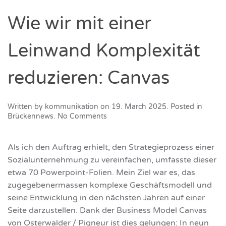
Wie wir mit einer
Leinwand Komplexität
reduzieren: Canvas
Written by
kommunikation
on
19. March 2025
. Posted in
on
Brückennews
.
No Comments
Wie
wir
mit
Als ich den Auftrag erhielt, den Strategieprozess einer
einer
Sozialunternehmung zu vereinfachen, umfasste dieser
Leinwand
etwa 70 Powerpoint-Folien. Mein Ziel war es, das
Komplexität
reduzieren:
zugegebenermassen komplexe Geschäftsmodell und
Canvas
seine Entwicklung in den nächsten Jahren auf einer
Seite darzustellen. Dank der Business Model Canvas
von Osterwalder / Pigneur ist dies gelungen: In neun