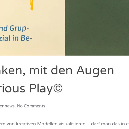
ken, mit den Augen
ious Play©
on
kennews
.
No Comments
Mit
den
Händen
rm von kreativen Modellen visualisieren – darf man das in 
denken,