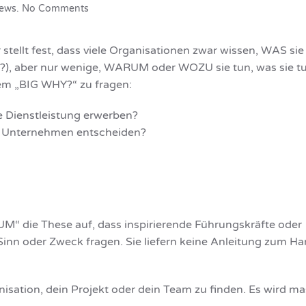
on
ews
.
No Comments
Beginne
immer
zuerst
stellt fest, dass viele Organisationen zwar wissen, WAS sie
mit
?), aber nur wenige, WARUM oder WOZU sie tun, was sie tu
dem
dem „BIG WHY?“ zu fragen:
“WOZU?”:
The
Golden
e Dienstleistung erwerben?
Circle
er Unternehmen entscheiden?
UM“ die These auf, dass inspirierende Führungskräfte oder
Sinn oder Zweck fragen. Sie liefern keine Anleitung zum Ha
isation, dein Projekt oder dein Team zu finden. Es wird ma