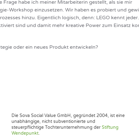
Frage habe ich meiner Mitarbeiterin gestellt, als sie mir
mit
tegie-Workshop einzusetzen. Wir haben es probiert und gew
den
Augen
ozesses hinzu. Eigentlich logisch, denn: LEGO kennt jeder
zuhören:
iviert sind und damit mehr kreative Power zum Einsatz ko
LEGO©
Serious
Play©
rategie oder ein neues Produkt entwickeln?
Die Sova Social Value GmbH, gegründet 2004, ist eine
unabhängige, nicht subventionierte und
steuerpflichtige Tochterunternehmung der
Stiftung
Wendepunkt
.