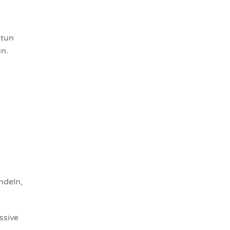
 tun
n.
ndeln,
ssive